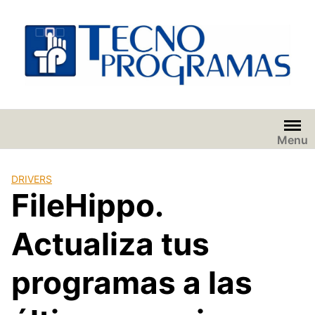
Saltar
al
contenido
Menu
DRIVERS
FileHippo.
Actualiza tus
programas a las