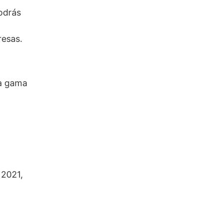
odrás
resas.
ia gama
 2021,