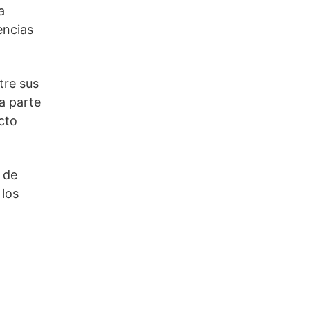
a
encias
tre sus
ra parte
cto
 de
 los