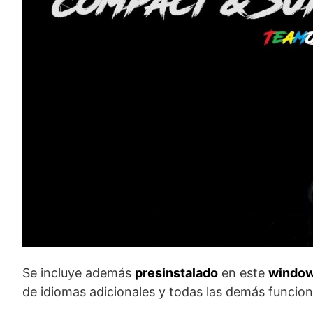
Se incluye además
presinstalado
en este
windows
de idiomas adicionales y todas las demás funcione