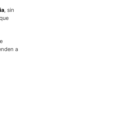
ia
, sin
 que
de
enden a