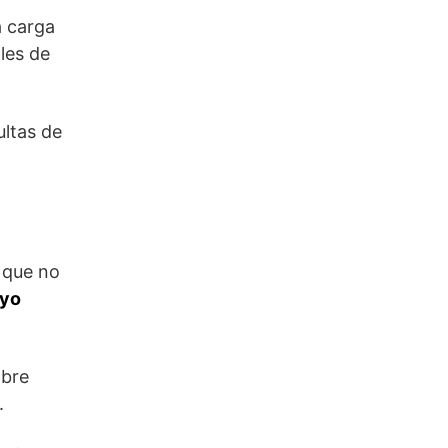
a carga
ales de
ltas de
 que no
uyo
bre
.