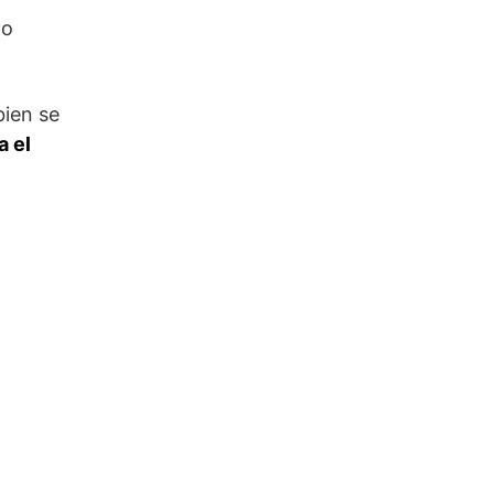
no
ien se
a el