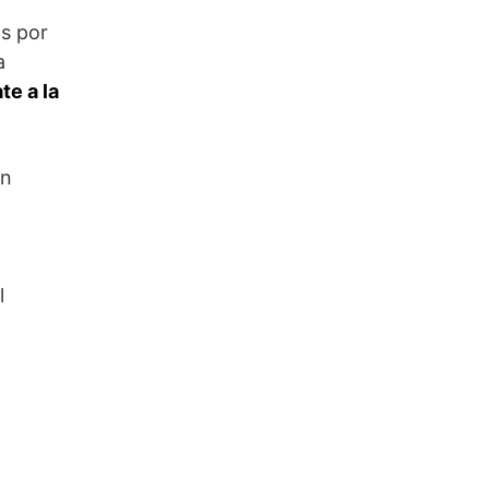
os por
a
te a la
en
l