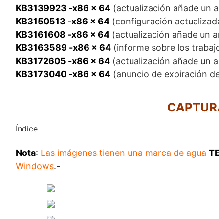
KB3139923 -x86 x 64
(actualización añade un a
KB3150513 -x86 x 64
(configuración actualizada
KB3161608 -x86 x 64
(actualización añade un a
KB3163589 -x86 x 64
(informe sobre los trabaj
KB3172605 -x86 x 64
(actualización añade un a
KB3173040 -x86 x 64
(anuncio de expiración de
CAPTUR
Índice
Nota
:
Las imágenes tienen una marca de agua
T
Windows
.-