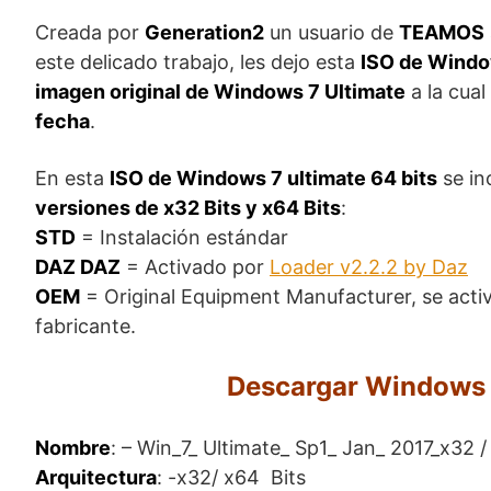
Creada por
Generation2
un usuario de
TEAMOS
este delicado trabajo, les dejo esta
ISO de Window
imagen original de Windows 7 Ultimate
a la cua
fecha
.
En esta
ISO de Windows 7 ultimate 64 bits
se in
versiones de x32 Bits y x64 Bits
:
STD
= Instalación estándar
DAZ DAZ
= Activado por
Loader v2.2.2 by Daz
OEM
= Original Equipment Manufacturer, se activ
fabricante.
Descargar Windows 7 
Nombre
: – Win_7_ Ultimate_ Sp1_ Jan_ 2017_x32 
Arquitectura
: -x32/ x64 Bits