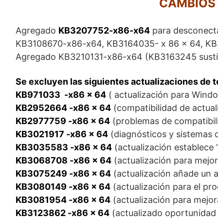
CAMBIOS 
Agregado
KB3207752-x86-x64
para desconecta
KB3108670-x86-x64, KB3164035- x 86 x 64, K
Agregado KB3210131-x86-x64 (KB3163245 susti
Se excluyen las siguientes actualizaciones de t
KB971033 -x86 x 64
( actualización para Wind
KB2952664 -x86 x 64
(compatibilidad de actual
KB2977759 -x86 x 64
(problemas de compatibili
KB3021917 -x86 x 64
(diagnósticos y sistemas d
KB3035583 -x86 x 64
(actualización establece 
KB3068708 -x86 x 64
(actualización para mejora
KB3075249 -x86 x 64
(actualización añade un 
KB3080149 -x86 x 64
(actualización para el pr
KB3081954 -x86 x 64
(actualización para mejora
KB3123862 -x86 x 64
(actualizado oportunidad 