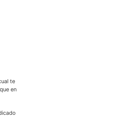
 cual te
 que en
dicado