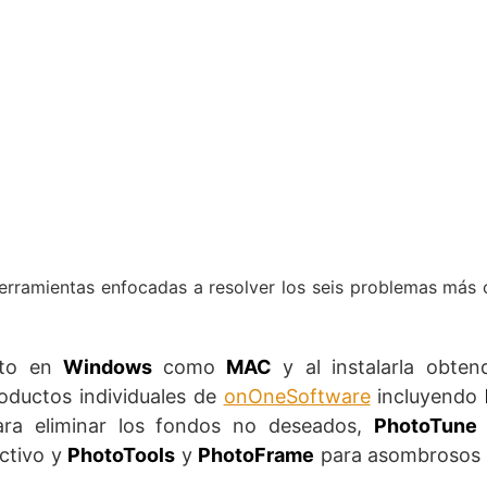
herramientas enfocadas a resolver los seis problemas más
nto en
Windows
como
MAC
y al instalarla obten
oductos individuales de
onOneSoftware
incluyendo
ra eliminar los fondos no deseados,
PhotoTune
ectivo y
PhotoTools
y
PhotoFrame
para asombrosos 