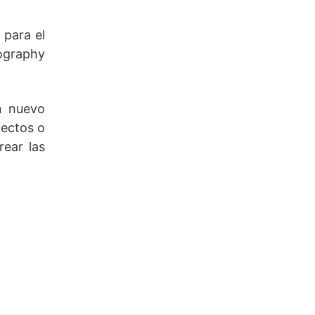
 para el
tography
n nuevo
fectos o
rear las