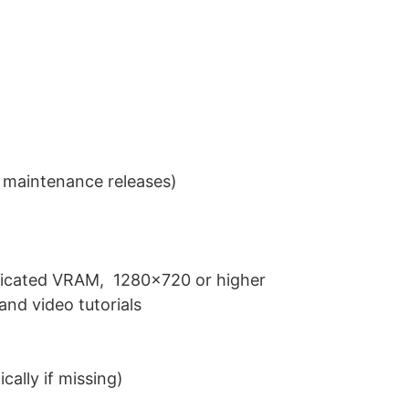
maintenance releases)
dicated VRAM, 1280×720 or higher
and video tutorials
ally if missing)