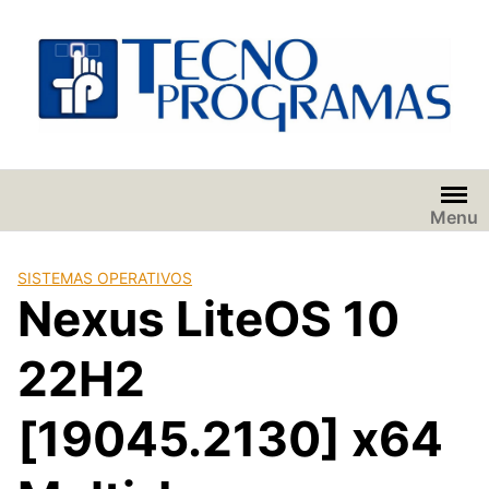
Saltar
al
contenido
Menu
SISTEMAS OPERATIVOS
Nexus LiteOS 10
22H2
[19045.2130] x64