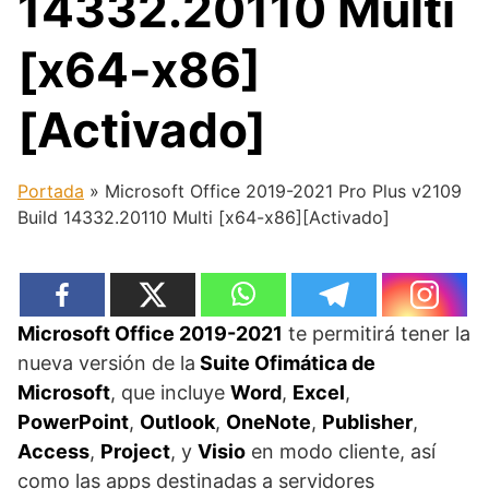
14332.20110 Multi
[x64-x86]
[Activado]
Portada
»
Microsoft Office 2019-2021 Pro Plus v2109
Build 14332.20110 Multi [x64-x86][Activado]
Microsoft Office 2019-2021
te permitirá tener la
nueva versión de la
Suite Ofimática de
Microsoft
, que incluye
Word
,
Excel
,
PowerPoint
,
Outlook
,
OneNote
,
Publisher
,
Access
,
Project
, y
Visio
en modo cliente, así
como las apps destinadas a servidores