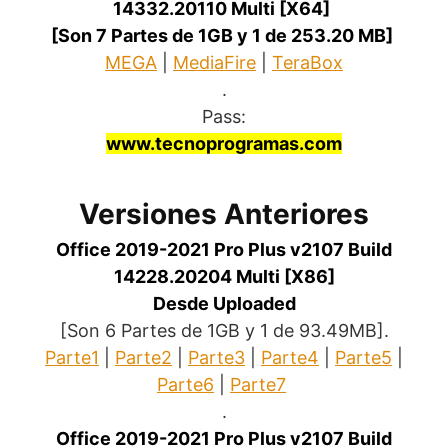
14332.20110 Multi [X64]
.
[Son 7 Partes de 1GB y 1 de 253.20 MB]
.
MEGA
|
MediaFire
|
TeraBox
.
Pass:
www.tecnoprogramas.com
Versiones Anteriores
Office 2019-2021 Pro Plus v2107 Build
14228.20204 Multi [X86]
Desde Uploaded
[Son 6 Partes de 1GB y 1 de 93.49MB].
Parte1
|
Parte2
|
Parte3
|
Parte4
|
Parte5
|
Parte6
|
Parte7
.
Office 2019-2021 Pro Plus v2107 Build