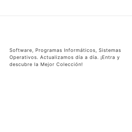
Software, Programas Informáticos, Sistemas
Operativos. Actualizamos día a día. ¡Entra y
descubre la Mejor Colección!
Contraseña para abrir archivos
con WinRAR:
www.tecnoprogramas.com
Aprende cómo descargar
desde el Blog