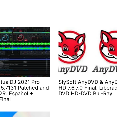
rtualDJ 2021 Pro
SlySoft AnyDVD & Any
8.5.7131 Patched and
HD 7.6.7.0 Final. Libera
R. Español +
DVD HD-DVD Blu-Ray
Final