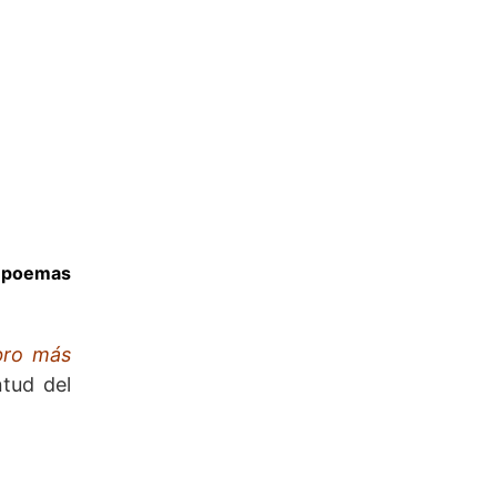
e poemas
ibro más
ntud del