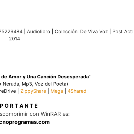
75229484 | Audiolibro | Colección: De Viva Voz | Post Act:
2014
.
 de Amor y Una Canción Desesperada
“
lo Neruda, Mp3, Voz del Poeta)
ireDrive |
ZippyShare
|
Mega
|
4Shared
 P O R T A N T E
escomprimir con WinRAR es:
cnoprogramas.com
.