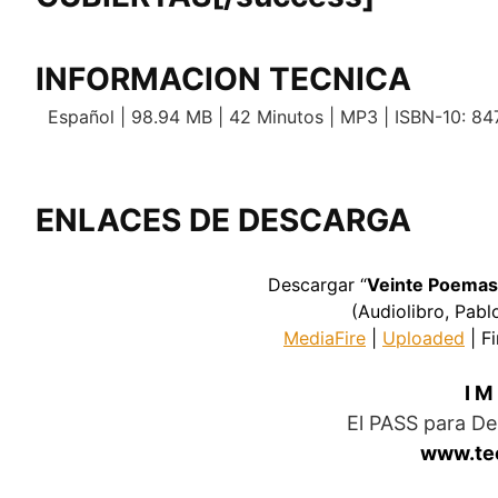
INFORMACION TECNICA
Español | 98.94 MB | 42 Minutos | MP3 | ISBN-10: 84
ENLACES DE DESCARGA
Descargar “
Veinte Poemas
(Audiolibro, Pab
MediaFire
|
Uploaded
| F
I M
El PASS para D
www.te