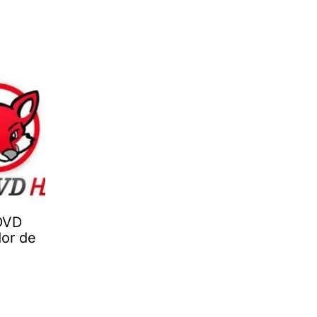
DVD
dor de