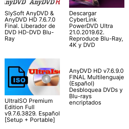
SlySoft AnyDVD &
Descargar
AnyDVD HD 7.6.7.0
CyberLink
Final. Liberador de
PowerDVD Ultra
DVD HD-DVD Blu-
21.0.2019.62.
Ray
Reproduce Blu-Ray,
4K y DVD
AnyDVD HD v7.6.9.0
FINAL Multilenguaje
(Español)
Desbloquea DVDs y
Blu-rays
UltraISO Premium
encriptados
Edition Full
v9.7.6.3829. Español
[Setup + Portable]