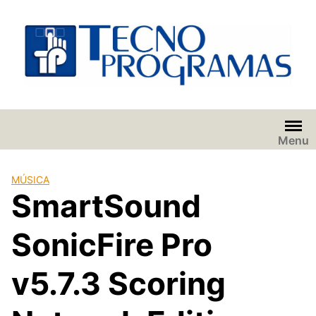
Saltar
al
contenido
Menu
MÚSICA
SmartSound
SonicFire Pro
v5.7.3 Scoring