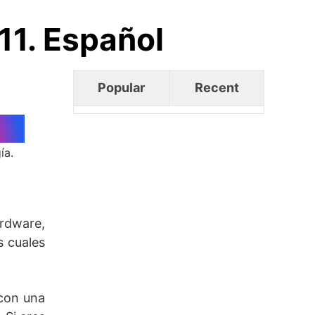
11. Español
Popular
Recent
ía.
rdware,
s cuales
 con una