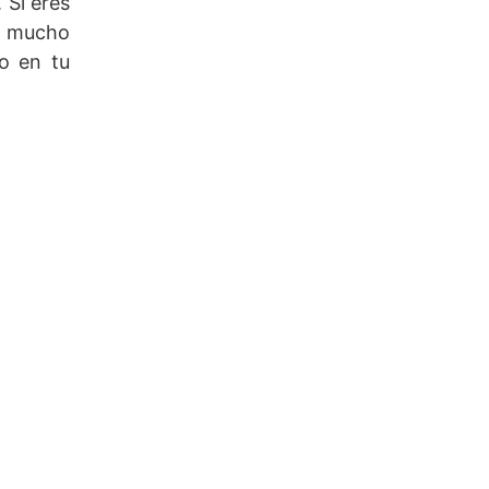
 Si eres
er mucho
no en tu