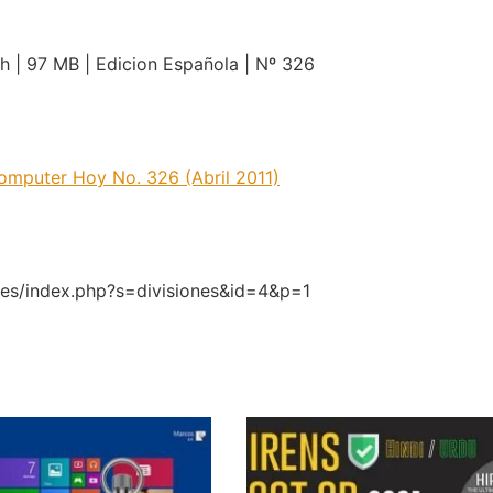
sh | 97 MB | Edicion Española | Nº 326
omputer Hoy No. 326 (Abril 2011)
.es/index.php?s=divisiones&id=4&p=1