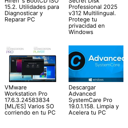
Secret Disk
Hiren´s BootCD ISO
Professional 2025
15.2. Utilidades para
v312 Multilingual.
Diagnosticar y
Protege tu
Reparar PC
privacidad en
Windows
Descargar
VMware
Advanced
Workstation Pro
SystemCare Pro
17.6.3.24583834
19.0.1.158. Limpia y
[ML/ES] Varios SO
Acelera tu PC
corriendo en tu PC