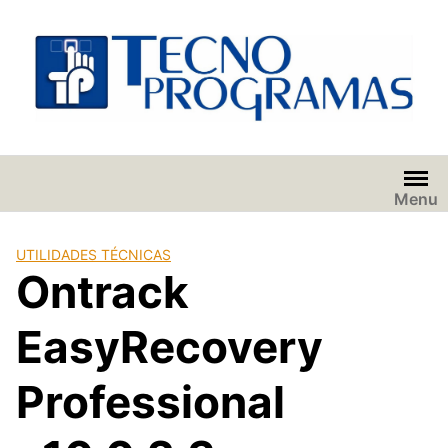
Saltar
al
contenido
Menu
UTILIDADES TÉCNICAS
Ontrack
EasyRecovery
Professional