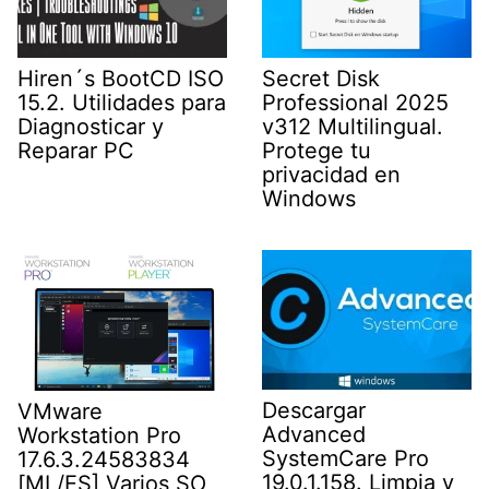
Hiren´s BootCD ISO
Secret Disk
15.2. Utilidades para
Professional 2025
Diagnosticar y
v312 Multilingual.
Reparar PC
Protege tu
privacidad en
Windows
Descargar
VMware
Advanced
Workstation Pro
SystemCare Pro
17.6.3.24583834
19.0.1.158. Limpia y
[ML/ES] Varios SO