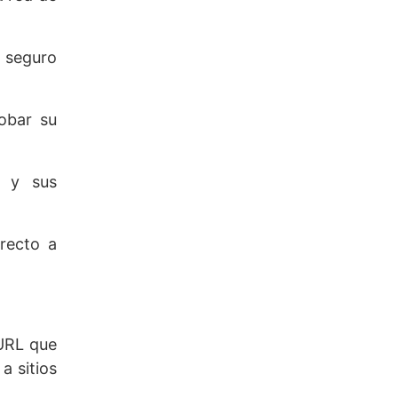
s seguro
robar su
o y sus
irecto a
 URL que
a sitios