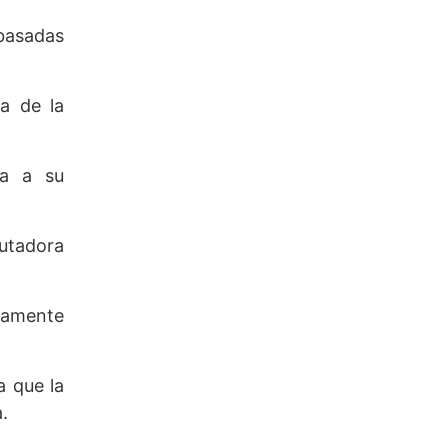
 basadas
na de la
ia a su
putadora
damente
a que la
.