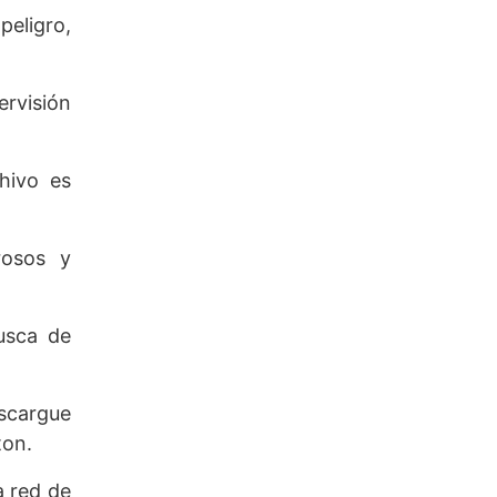
peligro,
ervisión
hivo es
rosos y
busca de
scargue
ton.
a red de