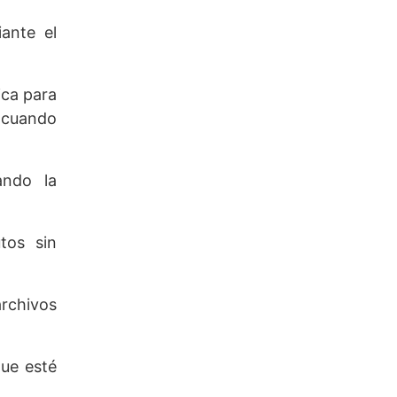
ante el
ica para
n cuando
ando la
tos sin
archivos
que esté