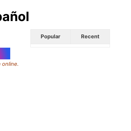
pañol
Popular
Recent
a online.