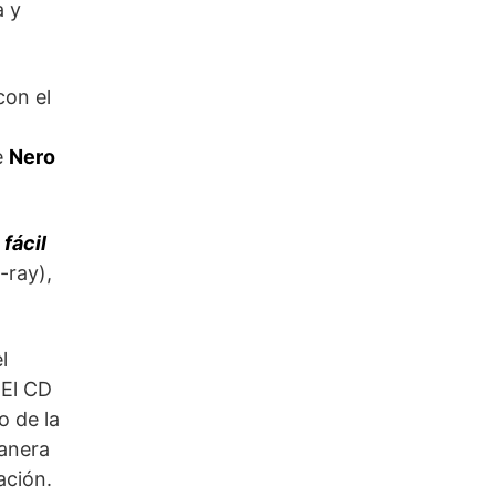
a y
con el
e
Nero
fácil
-ray),
l
 El CD
o de la
manera
ación.