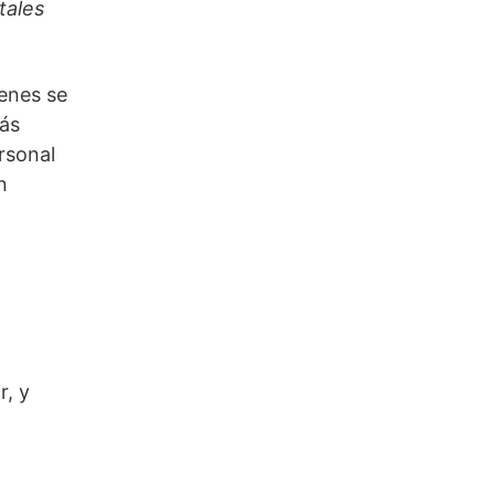
tales
enes se
rás
rsonal
n
r, y