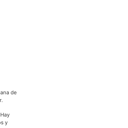
tana de
r.
 Hay
os y