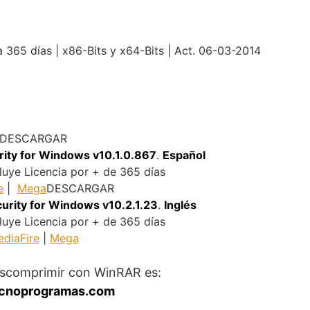
a 365 días | x86-Bits y x64-Bits | Act. 06-03-2014
.
DESCARGAR
ity for Windows v10.1.0.867
.
Español
luye Licencia por + de 365 días
e
|
Mega
DESCARGAR
urity for Windows v10.2.1.23
.
Inglés
luye Licencia por + de 365 días
diaFire
|
Mega
escomprimir con WinRAR es:
cnoprogramas.com
.