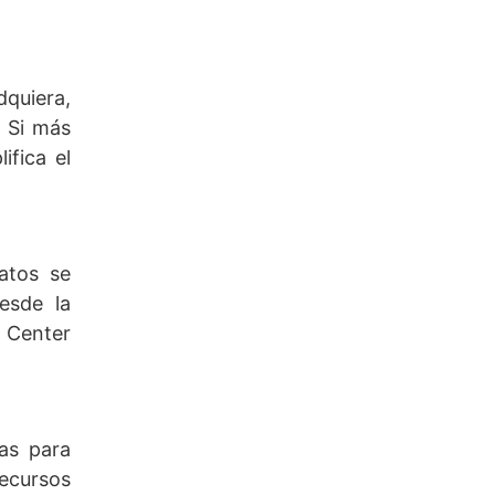
quiera,
. Si más
ifica el
atos se
esde la
 Center
as para
recursos