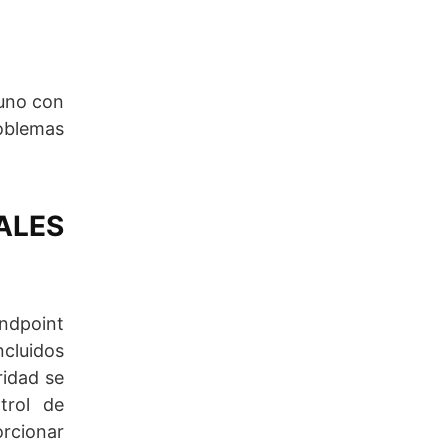
 uno con
roblemas
ALES
Endpoint
ncluidos
ridad se
trol de
orcionar