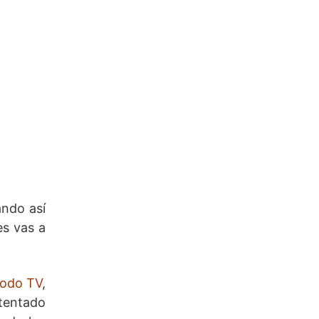
ando así
es vas a
modo TV
,
tentado