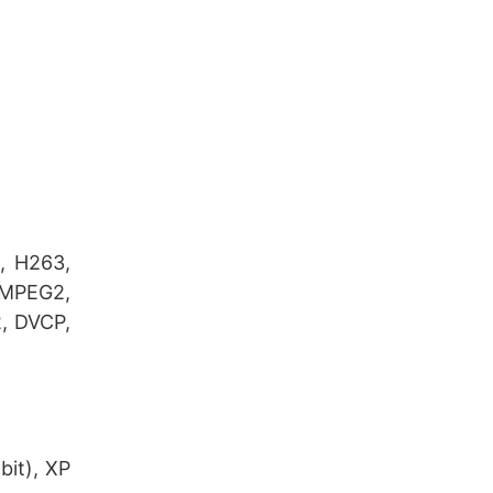
, H263,
 MPEG2,
, DVCP,
bit), XP