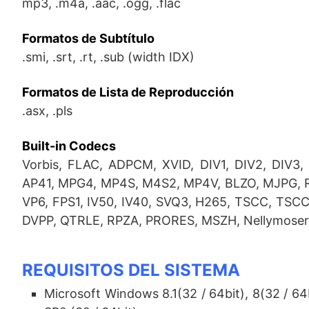
mp3, .m4a, .aac, .ogg, .flac
Formatos de Subtítulo
.smi, .srt, .rt, .sub (width IDX)
Formatos de Lista de Reproducción
.asx, .pls
Built-in Codecs
Vorbis, FLAC, ADPCM, XVID, DIV1, DIV2, DIV3
AP41, MPG4, MP4S, M4S2, MP4V, BLZO, MJPG, 
VP6, FPS1, IV50, IV40, SVQ3, H265, TSCC, TS
DVPP, QTRLE, RPZA, PRORES, MSZH, Nellymoser
REQUISITOS DEL SISTEMA
Microsoft Windows 8.1(32 / 64bit), 8(32 / 64b