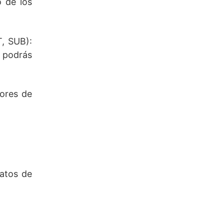
o de los
T, SUB):
e podrás
ores de
matos de