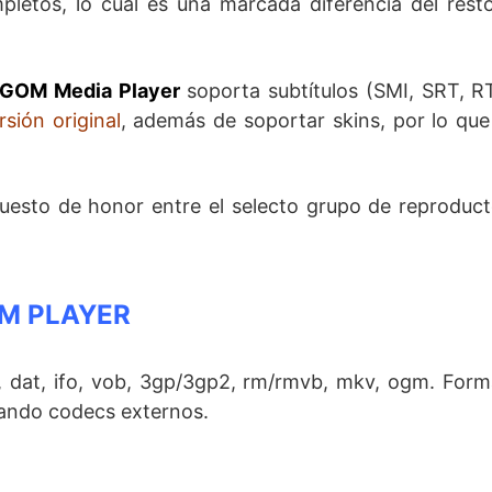
pletos, lo cual es una marcada diferencia del rest
GOM Media Player
soporta subtítulos (SMI, SRT, R
sión original
, además de soportar skins, por lo qu
esto de honor entre el selecto grupo de reproduct
M PLAYER
v, dat, ifo, vob, 3gp/3gp2, rm/rmvb, mkv, ogm. For
zando codecs externos.