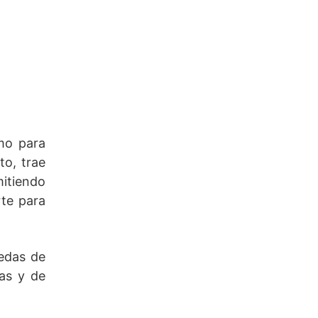
mo para
to, trae
mitiendo
rte para
uedas de
as y de