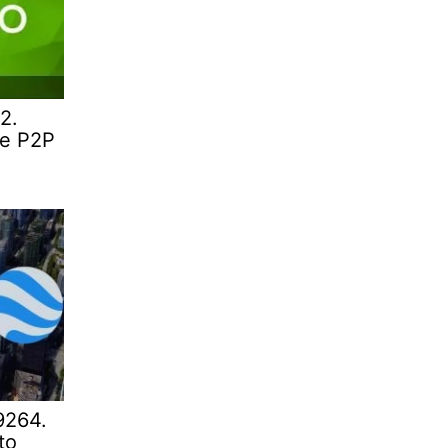
2.
te P2P
9264.
to