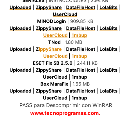
SERIALES
| INSTRUCCIONES | 2.94 KB
Uploaded
|
ZippyShare
|
DataFileHost
|
LolaBits
|
UserCloud
MiNODLogin
| 909.85 KB
Uploaded
|
ZippyShare
|
DataFileHost
|
LolaBits
|
UserCloud
|
1mbup
TNod
| 1.80 MB
Uploaded
|
Z
ippyShare
|
DataFileHost
|
LolaBits
|
UserCloud
|
1mbup
ESET Fix SB 2.5.0
| 244.11 KB
Uploaded
|
ZippyShare
|
DataFileHost
|
LolaBits
|
UserCloud
|
1mbup
Box MaraFix
| 1.66 MB
Uploaded
|
ZippyShare
|
DataFileHost
|
LolaBits
|
UserCloud
|
1mbup
.
PASS para Descomprimir con WinRAR
www.tecnoprogramas.com.