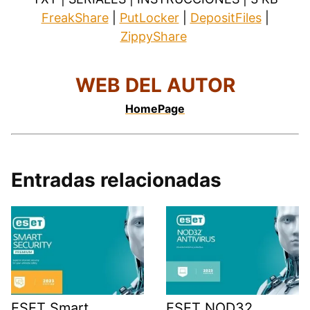
FreakShare
|
PutLocker
|
DepositFiles
|
ZippyShare
.
WEB DEL AUTOR
HomePage
Entradas relacionadas
ESET Smart
ESET NOD32