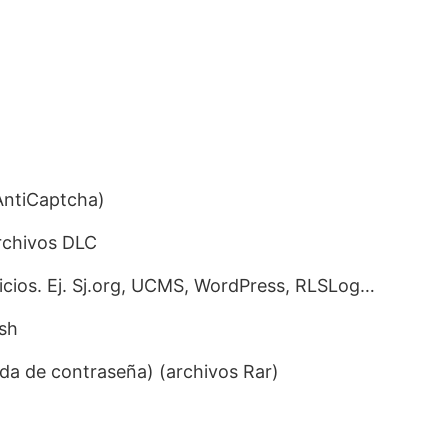
AntiCaptcha)
rchivos DLC
icios. Ej. Sj.org, UCMS, WordPress, RLSLog…
ish
eda de contraseña) (archivos Rar)