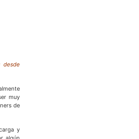
s desde
ralmente
 ser muy
nners de
carga y
ar algún