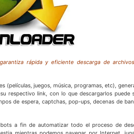
arantiza rápida y eficiente descarga de archivo
 (películas, juegos, música, programas, etc), gene
 su respectivo link, con lo que descargarlos puede
iempos de espera, captchas, pop-ups, decenas de ba
ots a fin de automatizar todo el proceso de des
lestia mientras podemos navegar por Internet, jug