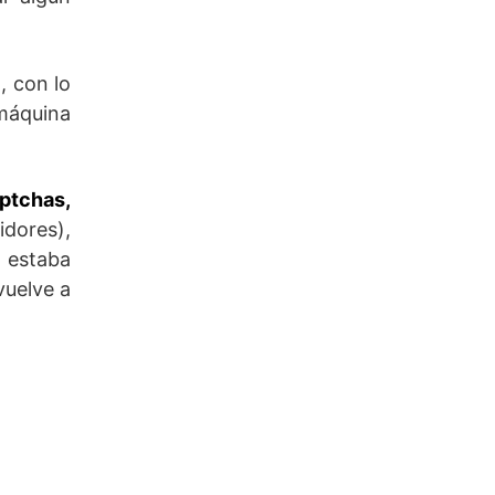
, con lo
máquina
ptchas,
idores),
o estaba
vuelve a