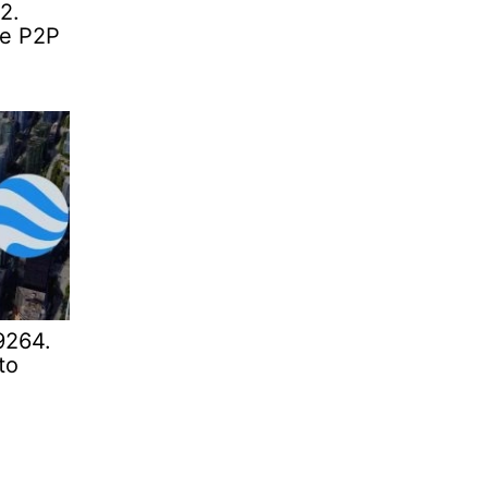
2.
te P2P
9264.
to