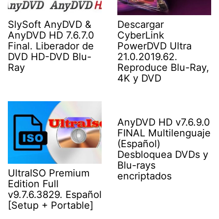
SlySoft AnyDVD &
Descargar
AnyDVD HD 7.6.7.0
CyberLink
Final. Liberador de
PowerDVD Ultra
DVD HD-DVD Blu-
21.0.2019.62.
Ray
Reproduce Blu-Ray,
4K y DVD
AnyDVD HD v7.6.9.0
FINAL Multilenguaje
(Español)
Desbloquea DVDs y
Blu-rays
UltraISO Premium
encriptados
Edition Full
v9.7.6.3829. Español
[Setup + Portable]