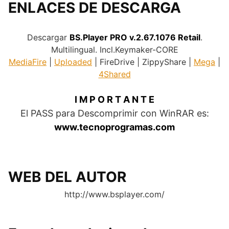
ENLACES DE DESCARGA
.
Descargar
BS.Player PRO v.2.67.1076 Retail
.
Multilingual. Incl.Keymaker-CORE
MediaFire
|
Uploaded
| FireDrive | ZippyShare |
Mega
|
4Shared
I M P O R T A N T E
El PASS para Descomprimir con WinRAR es:
www.tecnoprogramas.com
.
WEB DEL AUTOR
http://www.bsplayer.com/