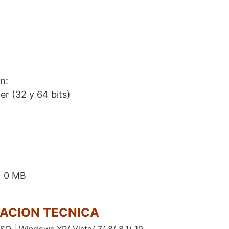
n:
r (32 y 64 bits)
n) 0 MB
ACION TECNICA
 ISO | Windows XP/ Vista/ 7/ 8/ 8.1/ 10