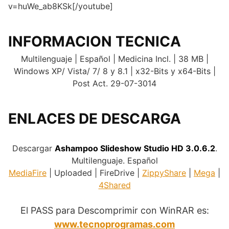
v=huWe_ab8KSk[/youtube]
INFORMACION TECNICA
Multilenguaje | Español | Medicina Incl. | 38 MB |
Windows XP/ Vista/ 7/ 8 y 8.1 | x32-Bits y x64-Bits |
Post Act. 29-07-3014
ENLACES DE DESCARGA
.
Descargar
Ashampoo Slideshow Studio HD 3.0.6.2
.
Multilenguaje. Español
MediaFire
| Uploaded | FireDrive |
ZippyShare
|
Mega
|
4Shared
El PASS para Descomprimir con WinRAR es:
www.tecnoprogramas.com