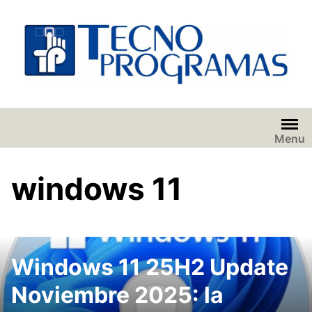
Saltar
al
contenido
Menu
windows 11
Windows 11 25H2 Update
Noviembre 2025: la