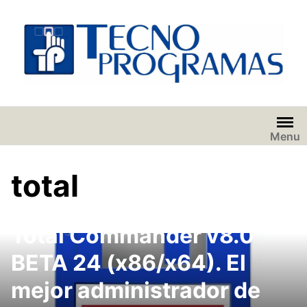
Saltar
al
contenido
Menu
total
Total Commander v8.0
BETA 24 (x86/x64). El
mejor administrador de