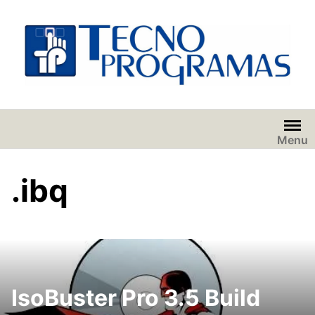
Saltar
al
contenido
Menu
.ibq
IsoBuster Pro 3.5 Build