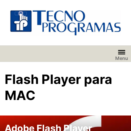
Saltar
al
contenido
Menu
Flash Player para
MAC
Adobe Flash Player