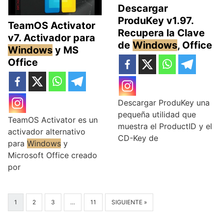
Descargar
ProduKey v1.97.
TeamOS Activator
Recupera la Clave
v7. Activador para
de
Windows
, Office
Windows
y MS
Office
Descargar ProduKey una
pequeña utilidad que
TeamOS Activator es un
muestra el ProductID y el
activador alternativo
CD-Key de
para
Windows
y
Microsoft Office creado
por
1
2
3
…
11
SIGUIENTE »